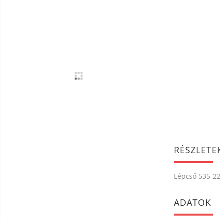
RÉSZLETE
Lépcső 535-2
ADATOK