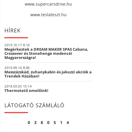
www.supercarsdrive.hu
www.teslateszt.hu
HÍREK
2019.10.17 8:10
Megérkeztek a DREAM MAKER SPAS Cabana,
Crossover és Stonehenge medencéi
Magyarországra!
2019.09.16 8:00
Masszázskád, zuhanykabin és jakuzzi akciók a
Trendek Házában!
2018.03.05 15:14
Thermotető emelőink!
LÁTOGATÓ SZÁMLÁLÓ
0
3
8
0
5
1
4